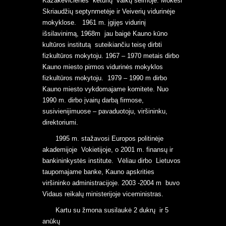
Kazakevičienės keturių vaikų šeimoje. Mokėsi
Skriaudžių septynmetėje ir Veiverių vidurinėje
mokyklose. 1961 m. įgijęs vidurinį
išsilavinimą, 1968m jau baigė Kauno kūno
kultūros institutą suteikiančiu teisę dirbti
fizkultūros mokytoju. 1967 – 1970 metais dirbo
Kauno miesto pirmos vidurinės mokyklos
fizkultūros mokytoju. 1979 – 1990 m dirbo
Kauno miesto vykdomajame komitete. Nuo
1990 m. dirbo įvairų darbą firmose,
susivienijimuose – pavaduotoju, viršininku,
direktoriumi.
1995 m. stažavosi Europos politinėje
akademijoje Vokietijoje, o 2001 m. finansų ir
bankininkystės institute. Vėliau dirbo Lietuvos
taupomajame banke, Kauno apskrities
viršininko administracijoje. 2003 -2004 m buvo
Vidaus reikalų ministerijoje viceministras.
Kartu su žmona susilaukė 2 dukrų ir 5
anūkų