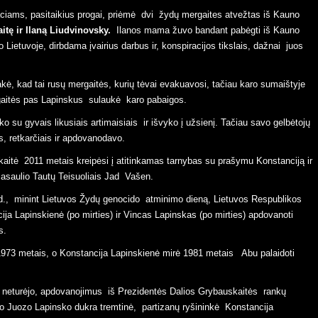
tę ir Ilaną Liudvinovsky.
Ilanos mama žuvo bandant pabėgti iš Kauno
ietuvoje, dirbdama įvairius darbus ir, konspiracijos tikslais, dažnai juos
gaitės pas Lapinskus sulaukė karo pabaigos.
, retkarčiais ir apdovanodavo.
asaulio Tautų Teisuoliais Jad Vašen.
ja Lapinskienė (po mirties) ir Vincas Lapinskas (po mirties) apdovanoti
s.
io Juozo Lapinsko dukra tremtinė, partizanų ryšininkė Konstancija