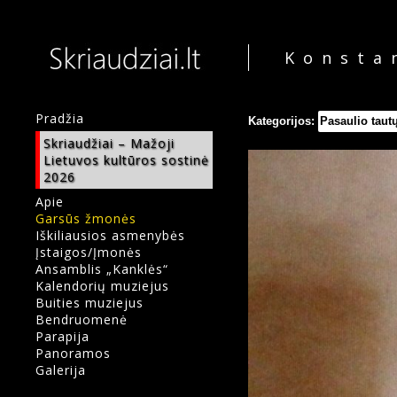
Konsta
Pradžia
Kategorijos:
Pasaulio tautų
Skriaudžiai – Mažoji
Lietuvos kultūros sostinė
2026
Apie
Garsūs žmonės
Iškiliausios asmenybės
Įstaigos/Įmonės
Ansamblis „Kanklės“
Kalendorių muziejus
Buities muziejus
Bendruomenė
Parapija
Panoramos
Galerija