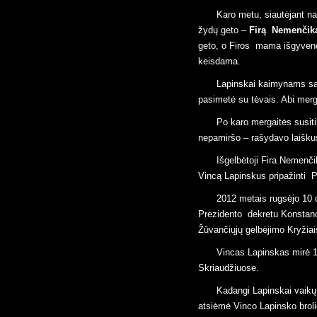
Karo metu, siautėjant naciams, pasitaikius progai, priėmė dvi žydų mergaites atvežtas iš Kauno
žydų geto –
Firą Nemenčikai
geto, o Firos mama išgyveno L
keisdama.
Lapinskai kaimynams sakė, kad tai rusų mergaitės, kurių tėvai evakuavosi, tačiau karo sumaištyje
pasimetė su tėvais. Abi mer
Po karo mergaitės susitiko su gyvais likusiais artimaisiais ir išvyko į užsienį. Tačiau savo gelbėtojų
nepamiršo – rašydavo laiškus
Išgelbėtoji Fira Nemenčikaitė 2011 metais kreipėsi į atitinkamas tarnybas su prašymu Konstanciją ir
Vincą Lapinskus pripažinti P
2012 metais rugsėjo 10 d., minint Lietuvos Žydų genocido atminimo dieną, Lietuvos Respublikos
Prezidento dekretu Konstanci
Žūvančiųjų gelbėjimo Kryžiai
Vincas Lapinskas mirė 1973 metais, o Konstancija Lapinskienė mirė 1981 metais Abu palaidoti
Skriaudžiuose.
Kadangi Lapinskai vaikų neturėjo, apdovanojimus iš Prezidentės Dalios Grybauskaitės rankų
atsiėmė Vinco Lapinsko brol