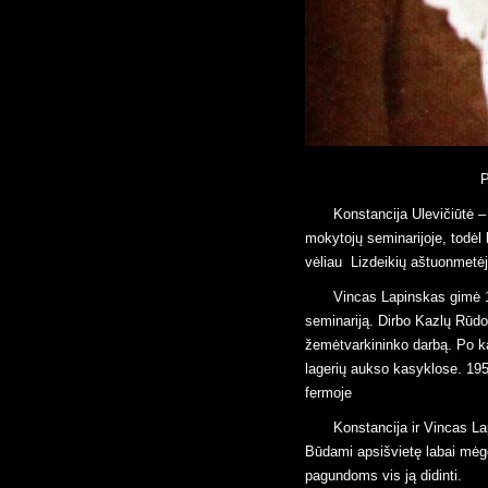
Konstancija Ulevičiūtė – Lapinskienė gimė 1910 m. Pinčiškių kaime, Prienų rajone. Mokėsi Veiverių
mokytojų seminarijoje, todėl
vėliau Lizdeikių aštuonmetė
Vincas Lapinskas gimė 1904 m. Kuprių kaime, Prienų rajone, taip pat buvo baigęs Veiverių mokytojų
seminariją. Dirbo Kazlų Rūdo
žemėtvarkininko darbą. Po ka
lagerių aukso kasyklose. 19
fermoje
Konstancija ir Vincas Lapinskai susituokė dar prieš karą ir gyveno Kuprių kaime. Savo vaikų neturėjo.
Būdami apsišvietę labai mėgo
pagundoms vis ją didinti.