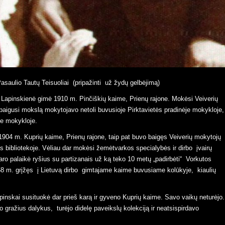
Pasaulio Tautų Teisuoliai (pripažinti už žydų gelbėjimą)
 baigusi mokslą mokytojavo netoli buvusioje Pirktavietės pradinėje mokykloje,
je mokykloje.
s bibliotekoje. Vėliau dar mokėsi žemėtvarkos specialybės ir dirbo įvairų
ro palaikė ryšius su partizanais už ką teko 10 metų „padirbėti“ Vorkutos
58 m. grįžęs į Lietuvą dirbo gimtajame kaime buvusiame kolūkyje, kiaulių
 gražius dalykus, turėjo didelę paveikslų kolekciją ir neatsispirdavo