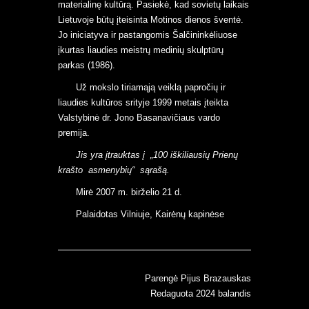
materialinę kultūrą. Pasiekė, kad sovietų laikais
Lietuvoje būtų įteisinta Motinos dienos šventė.
Jo iniciatyva ir pastangomis Šalčininkėliuose
įkurtas liaudies meistrų medinių skulptūrų
parkas (1986).
Už mokslo tiriamąją veiklą papročių ir
liaudies kultūros srityje 1999 metais įteikta
Valstybinė dr. Jono Basanavičiaus vardo
premija.
Jis yra įtrauktas į „100 iškiliausių Prienų
krašto asmenybių“ sąrašą.
Mirė 2007 m. birželio 21 d.
Palaidotas Vilniuje, Kairėnų kapinėse
Parengė Pijus Brazauskas
Redaguota 2024 balandis