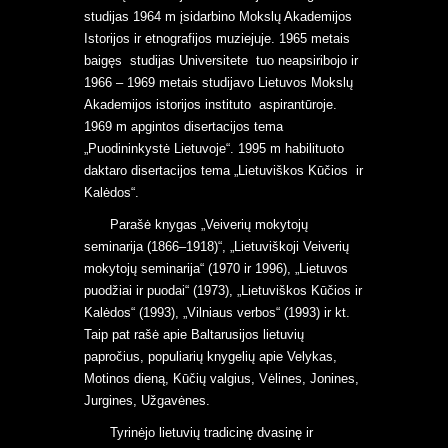
studijas 1964 m įsidarbino Mokslų Akademijos
Istorijos ir etnografijos muziejuje. 1965 metais
baigęs studijas Universitete tuo neapsiribojo ir
1966 – 1969 metais studijavo Lietuvos Mokslų
Akademijos istorijos instituto aspirantūroje.
1969 m apgintos disertacijos tema
„Puodininkystė Lietuvoje“. 1995 m habilituoto
daktaro disertacijos tema „Lietuviškos Kūčios ir
Kalėdos“.
Parašė knygas „Veiverių mokytojų
seminarija (1866–1918)“, „Lietuviškoji Veiverių
mokytojų seminarija“ (1970 ir 1996), „Lietuvos
puodžiai ir puodai“ (1973), „Lietuviškos Kūčios ir
Kalėdos“ (1993), „Vilniaus verbos“ (1993) ir kt.
Taip pat rašė apie Baltarusijos lietuvių
papročius, populiarių knygelių apie Velykas,
Motinos dieną, Kūčių valgius, Vėlines, Jonines,
Jurgines, Užgavėnes.
Tyrinėjo lietuvių tradicinę dvasinę ir