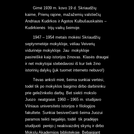
Gimė 1939 m. kovo 19 d. Skriaudžių
kaime, Prienų rajone, mažažemių valstiečių
Andriaus Kudirkos ir Agotos Kulbušauskaitės –
Kudirkienės trijų vaikų šeimoje.
1947 – 1954 metais mokėsi Skriaudžių
septynmetėje mokykloje, vėliau Veiverių
vidurinėje mokykloje. Jau mokykloje
pasireiškė kaip istorijos žinovas. Klasės draugai
ir net mokytojai stebėdavosi iš kur tiek žino
istorinių dalykų (juk tuomet interneto nebuvo!)
Tėvas anksti mirė, šeima sunkiai vertėsi,
todėl tik po mokyklos baigimo dirbo darbininku
prie geležinkelio darbų. Bet siekti mokslo
Juozo neatgrasė. 1960 – 1965 m. studijavo
Vilniaus universiteto istorijos ir filologijos
fakultete. Sunkiai besiverčianti šeima Juozui
paramos teikti negalėjo, todėl tik pradėjęs
studijuoti perėjo į neakivaizdinį skyrių ir dirbo
Mokslų Akademijos bibliotekoje. Bebaigiant