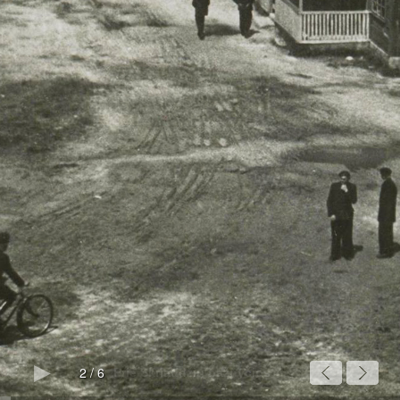
2
/
6
Prie Skriaudžių bažnyčios