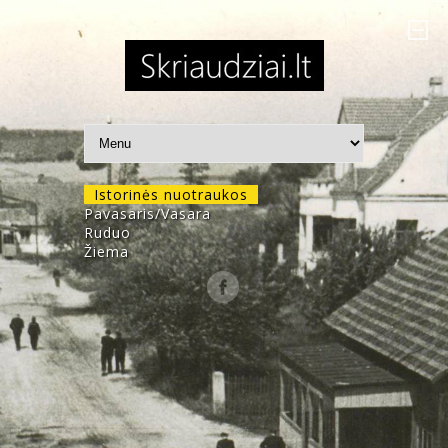
Istorinės nuotraukos
Pavasaris/Vasara
Ruduo
Žiema